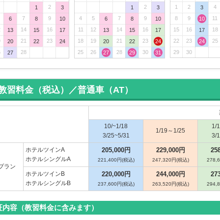
2
2
1
2
4
1
3
1
3
3
7
9
4
5
7
9
8
9
11
6
8
10
6
8
10
10
2
14
16
11
12
14
16
15
16
18
13
15
17
13
15
17
17
9
21
23
18
19
21
23
22
23
25
20
22
24
20
22
24
24
6
28
25
26
28
30
29
30
27
27
29
31
教習料金（税込）／普通車（AT）
10/~1/18
1/
1/19～1/25
3/25~5/31
3/
ホテルツインA
205,000円
229,000円
25
ホテルシングルA
221,400円(税込)
247,320円(税込)
278,
プラン
ホテルツインB
220,000円
244,000円
27
ホテルシングルB
237,600円(税込)
263,520円(税込)
294,
証内容（教習料金に含みます）