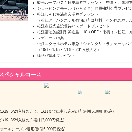
観光ループバス１日乗車券プレゼント（中国・四国地
ショッピングモール（シャミネ）お買物割引券プレゼ
松江しんじ湖温泉入浴券プレゼント
（松江アーバンホテル宿泊の方は無料、その他のホテル
松江市観光施設優待パスポートプレゼント
松江宿泊施設割引券進呈（10％OFF：東横イン松江・
レディース特典
松江エクセルホテル東急「シャングリ・ラ」ケーキバ
・4/16～5/31
（10/1～1/15
入校の方）
縁結び読本プレゼント
スペシャルコース
1/19~3/24入校の方で、1/11までに申し込みの方(割引5,000円税込)
/19~3/24入校の方(割引3,000円税込)
オールシーズン適用(割引5,000円税込)