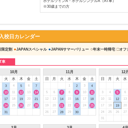
ホテルツインA・ホテルシングルA（AT車）
※30歳までの方
入校日カレンダー
●
●
○
□
日限定割
JAPANスペシャル
JAPANサマーバリュー
年末一時帰宅
オフ
T車
10月
11月
12
月
火
水
木
金
土
日
月
火
水
木
金
土
日
月
火
水
4
6
1
3
3
5
7
2
4
11
13
5
6
8
10
3
4
6
10
12
14
7
9
11
5
6
18
20
12
13
15
17
10
11
13
17
19
21
14
16
18
12
3
25
27
19
20
22
24
17
18
20
24
26
28
21
23
25
19
0
26
27
29
24
25
26
27
31
28
30
31
2月
3月
4