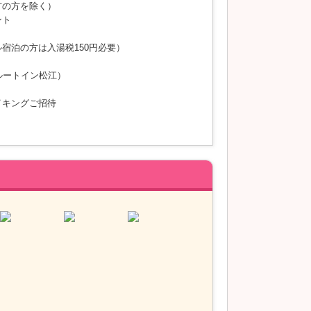
方の方を除く）
ント
宿泊の方は入湯税150円必要）
ルートイン松江）
イキングご招待