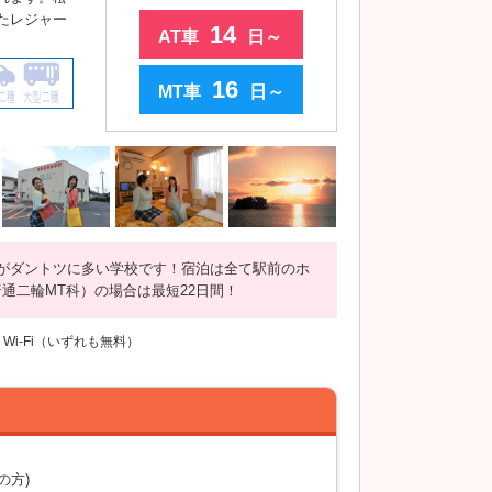
たレジャー
14
AT車
日～
16
MT車
日～
がダントツに多い学校です！宿泊は全て駅前のホ
通二輪MT科）の場合は最短22日間！
i-Fi（いずれも無料）
の方)