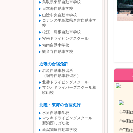
鳥取県東部自動車学校
日本海自動車学校
山陰中央自動車学校
コナンの里鳥取県倉吉自動車学
校
松江・島根自動車学校
安来ドライビングスクール
備南自動車学校
観音寺自動車学校
近畿の合宿免許
岩滝自動車教習所
（網野自動車教習所）
北播ドライビングスクール
マジオドライバーズスクール和
歌山校
北陸・東海の合宿免許
※早割は
水原自動車学校
マツキドライビングスクール
※学割は1
新潟西しばた校
新潟関屋自動車学校
※G割は