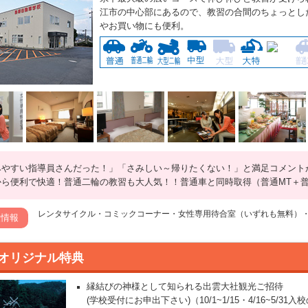
江市の中心部にあるので、教習の合間のちょっとし
やお買い物にも便利。
みやすい指導員さんだった！」「さみしい～帰りたくない！」と満足コメント
から便利で快適！普通二輪の教習も大人気！！普通車と同時取得（普通MT＋普
レンタサイクル・コミックコーナー・女性専用待合室（いずれも無料）・W
設情報
オリジナル特典
縁結びの神様として知られる出雲大社観光ご招待
(学校受付にお申出下さい)（10/1~1/15・4/16~5/31入校